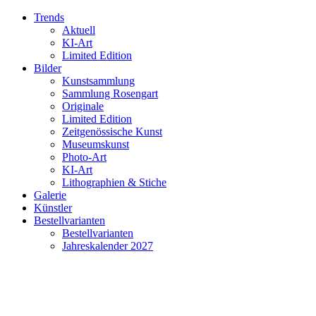
Trends
Aktuell
KI-Art
Limited Edition
Bilder
Kunstsammlung
Sammlung Rosengart
Originale
Limited Edition
Zeitgenössische Kunst
Museumskunst
Photo-Art
KI-Art
Lithographien & Stiche
Galerie
Künstler
Bestellvarianten
Bestellvarianten
Jahreskalender 2027