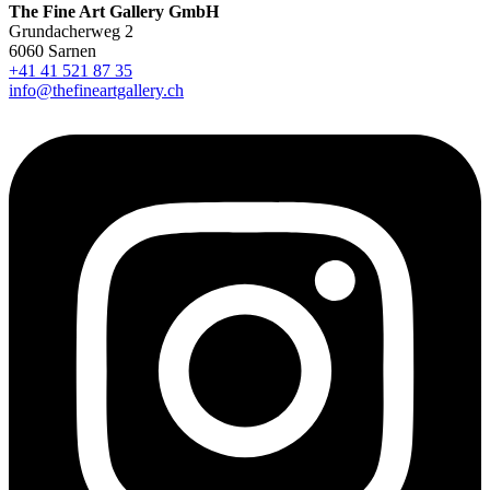
The Fine Art Gallery GmbH
Grundacherweg 2
6060 Sarnen
+41 41 521 87 35
info@thefineartgallery.ch