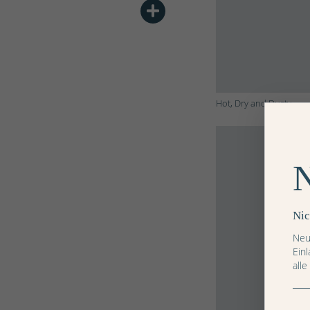
Hot, Dry and Dusty
Nic
Neu
Ein
alle