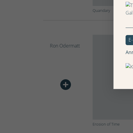
Quandary
Ron Odermatt
An
Erosion of Time