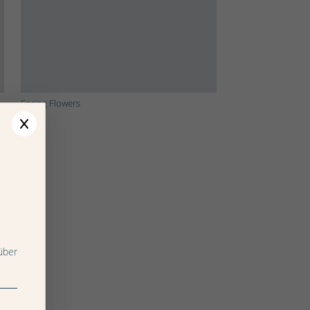
Spring Flowers
über