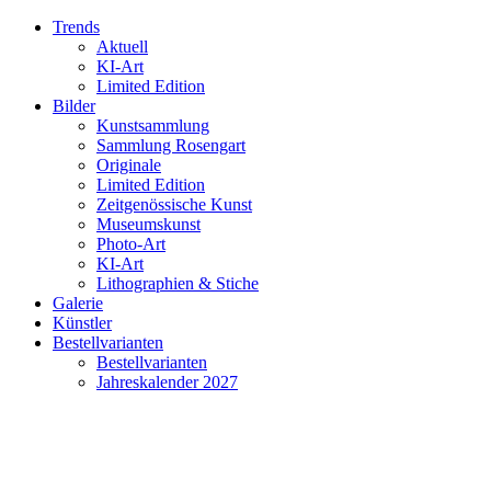
Trends
Aktuell
KI-Art
Limited Edition
Bilder
Kunstsammlung
Sammlung Rosengart
Originale
Limited Edition
Zeitgenössische Kunst
Museumskunst
Photo-Art
KI-Art
Lithographien & Stiche
Galerie
Künstler
Bestellvarianten
Bestellvarianten
Jahreskalender 2027