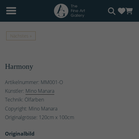
Nächstes »
Harmony
Artikelnummer: MM001-O
Künstler:
Mino Manara
Technik: Ölfarben
Copyright: Mino Manara
Originalgrösse:
120
cm x
100
cm
Originalbild