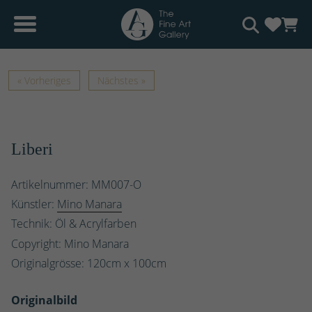
« Vorheriges
Nächstes »
Liberi
Artikelnummer: MM007-O
Künstler:
Mino Manara
Technik: Öl & Acrylfarben
Copyright: Mino Manara
Originalgrösse:
120
cm x
100
cm
Originalbild