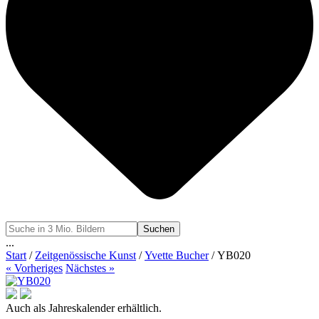
Suchen
...
Start
/
Zeitgenössische Kunst
/
Yvette Bucher
/ YB020
« Vorheriges
Nächstes »
Auch als Jahreskalender erhältlich.