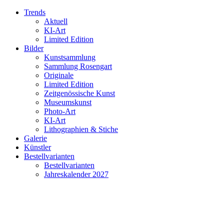
Trends
Aktuell
KI-Art
Limited Edition
Bilder
Kunstsammlung
Sammlung Rosengart
Originale
Limited Edition
Zeitgenössische Kunst
Museumskunst
Photo-Art
KI-Art
Lithographien & Stiche
Galerie
Künstler
Bestellvarianten
Bestellvarianten
Jahreskalender 2027