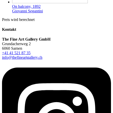
On balcony, 1892
Giovanni Segantini
Preis wird berechnet
Kontakt
The Fine Art Gallery GmbH
Grundacherweg 2
6060 Sarnen
+41 41 521 87 35
info@thefineartgallery.ch