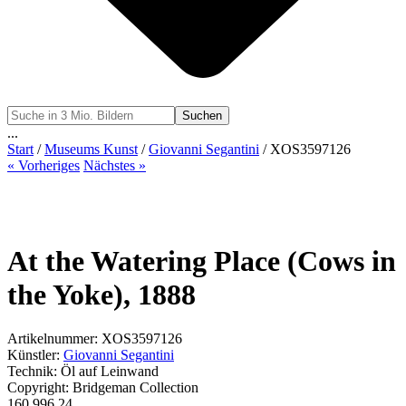
Suchen
...
Start
/
Museums Kunst
/
Giovanni Segantini
/ XOS3597126
« Vorheriges
Nächstes »
At the Watering Place (Cows in
the Yoke), 1888
Artikelnummer: XOS3597126
Künstler:
Giovanni Segantini
Technik: Öl auf Leinwand
Copyright: Bridgeman Collection
160.9
96.24