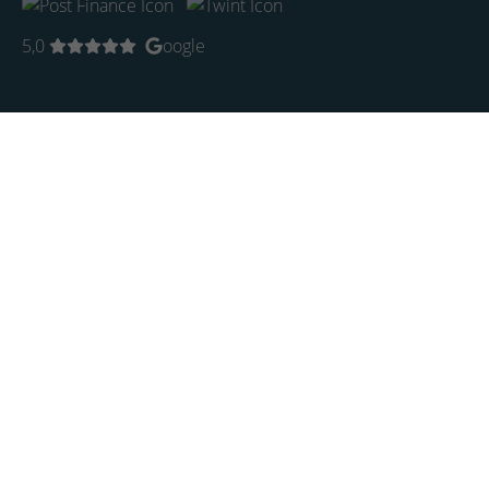
5,0
oogle
Startseite
Künstler
Trends
Aktuell
KI-Art
Limited Edition
Bilder
Kunstsammlung
Sammlung Rosengart
Originale
Limited Edition
Museumskunst
Zeitgenössische Kunst
Photo-Art