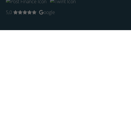
5,0
oogle
Startseite
Künstler
Trends
Aktuell
KI-Art
Limited Edition
Bilder
Kunstsammlung
Sammlung Rosengart
Originale
Limited Edition
Museumskunst
Zeitgenössische Kunst
Photo-Art