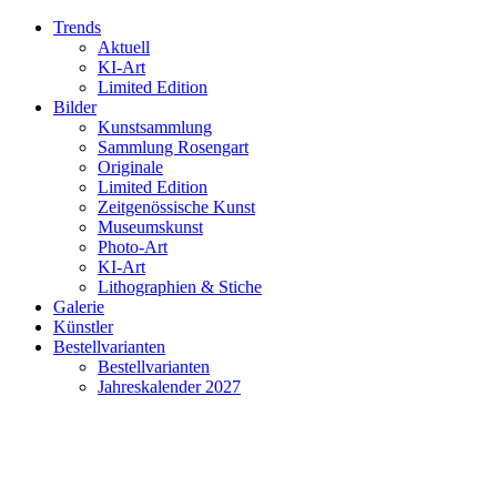
Trends
Aktuell
KI-Art
Limited Edition
Bilder
Kunstsammlung
Sammlung Rosengart
Originale
Limited Edition
Zeitgenössische Kunst
Museumskunst
Photo-Art
KI-Art
Lithographien & Stiche
Galerie
Künstler
Bestellvarianten
Bestellvarianten
Jahreskalender 2027