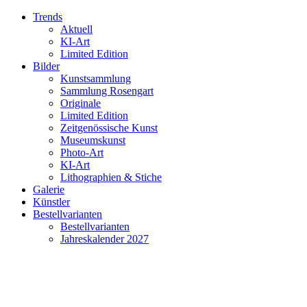
Trends
Aktuell
KI-Art
Limited Edition
Bilder
Kunstsammlung
Sammlung Rosengart
Originale
Limited Edition
Zeitgenössische Kunst
Museumskunst
Photo-Art
KI-Art
Lithographien & Stiche
Galerie
Künstler
Bestellvarianten
Bestellvarianten
Jahreskalender 2027