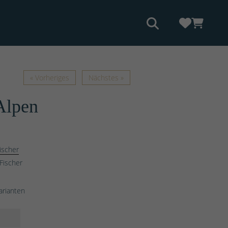
« Vorheriges
Nächstes »
Alpen
ischer
Fischer
arianten