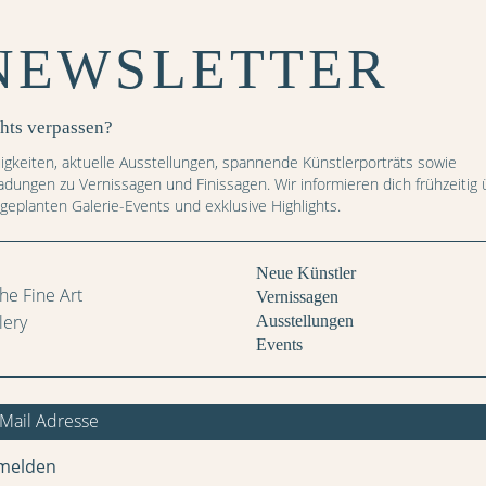
Preis: CHF
NEWSLETTER
hts verpassen?
IN DEN WARENKORB
igkeiten, aktuelle Ausstellungen, spannende Künstlerporträts sowie
ladungen zu Vernissagen und Finissagen. Wir informieren dich frühzeitig 
 geplanten Galerie-Events und exklusive Highlights.
Weitere Bilder
Neue Künstler
d
ald
Wald
Wald
Wald
Wald
Wald
Vernissagen
z
enz
orenz
Lorenz
Lorenz
Lorenz
Lorenz
Lorenz
Ausstellungen
as
reas
ndreas
Andreas
Andreas
Andreas
Andreas
Andreas
Events
er
cher
ischer
Fischer
Fischer
Fischer
Fischer
Fischer
melden