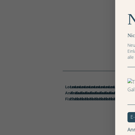
Nic
Neu
Ein
alle
Wald
Wald
Wald
Wald
Wald
Wald
Wald
Wald
Wald
Wald
Wald
Wald
Wald
Wal
W
Lorenz
Lorenz
Lorenz
Lorenz
Lorenz
Lorenz
Lorenz
Lorenz
Lorenz
Lorenz
Lorenz
Lorenz
Loren
Lor
L
Andreas
Andreas
Andreas
Andreas
Andreas
Andreas
Andreas
Andreas
Andreas
Andreas
Andreas
Andreas
Andre
And
A
Fischer
Fischer
Fischer
Fischer
Fischer
Fischer
Fischer
Fischer
Fischer
Fischer
Fischer
Fischer
Fisch
Fis
F
An