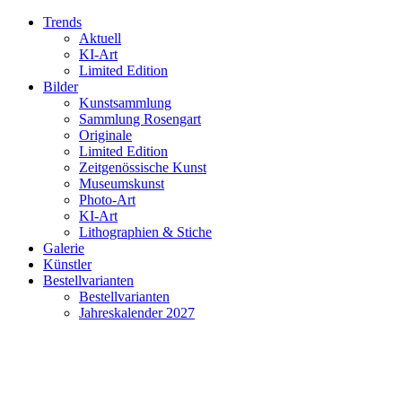
Trends
Aktuell
KI-Art
Limited Edition
Bilder
Kunstsammlung
Sammlung Rosengart
Originale
Limited Edition
Zeitgenössische Kunst
Museumskunst
Photo-Art
KI-Art
Lithographien & Stiche
Galerie
Künstler
Bestellvarianten
Bestellvarianten
Jahreskalender 2027