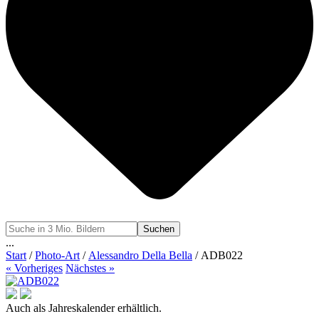
Suchen
...
Start
/
Photo-Art
/
Alessandro Della Bella
/ ADB022
« Vorheriges
Nächstes »
Auch als Jahreskalender erhältlich.