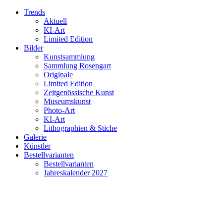
Trends
Aktuell
KI-Art
Limited Edition
Bilder
Kunstsammlung
Sammlung Rosengart
Originale
Limited Edition
Zeitgenössische Kunst
Museumskunst
Photo-Art
KI-Art
Lithographien & Stiche
Galerie
Künstler
Bestellvarianten
Bestellvarianten
Jahreskalender 2027