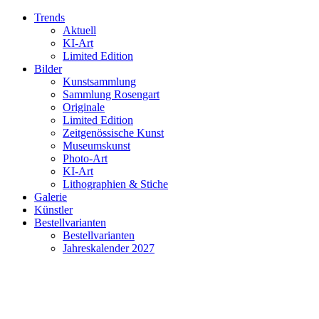
Trends
Aktuell
KI-Art
Limited Edition
Bilder
Kunstsammlung
Sammlung Rosengart
Originale
Limited Edition
Zeitgenössische Kunst
Museumskunst
Photo-Art
KI-Art
Lithographien & Stiche
Galerie
Künstler
Bestellvarianten
Bestellvarianten
Jahreskalender 2027