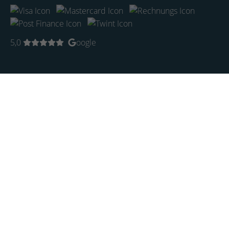
5,0
oogle
Startseite
Künstler
Trends
Aktuell
KI-Art
Limited Edition
Bilder
Kunstsammlung
Sammlung Rosengart
Originale
Limited Edition
Museumskunst