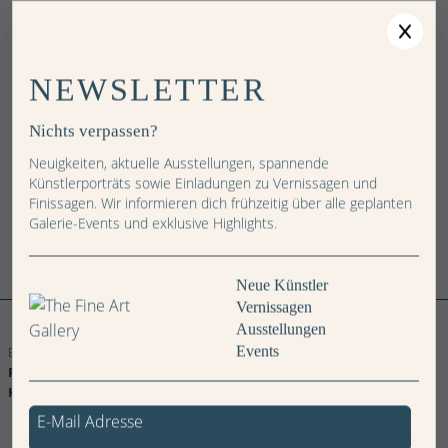
NEWSLETTER
Preis: CHF
Nichts verpassen?
Neuigkeiten, aktuelle Ausstellungen, spannende
IN DEN WARENKORB
Künstlerporträts sowie Einladungen zu Vernissagen und
Finissagen. Wir informieren dich frühzeitig über alle geplanten
Galerie-Events und exklusive Highlights.
Neue Künstler
Weitere Bilder
Vernissagen
Brücke
Ausstellungen
im
Events
Berg
Birnen
Ballett
Karussell
Federn
Besteck
Auto
Bus
Meer
Meer
Wüste
Wüste
Waldgänger
Landschaft
Orange
Himmel
Strasse
Winterlandschaft
Felsen
Landschaft
Foto
Foto
Foto
Foto
Foto
Foto
Foto
Foto
Foto
Foto
Foto
Foto
Foto
Foto
Foto
Foto
Foto
Foto
Foto
Foto
Kollektion
Kollektion
Kollektion
Kollektion
Kollektion
Kollektion
Kollektion
Kollektion
Kollektion
Kollektion
Kollektion
Kollektion
Kollektion
Kollektion
Kollektion
Kollektion
Kollektion
Kollektion
Kollektion
Kollektion