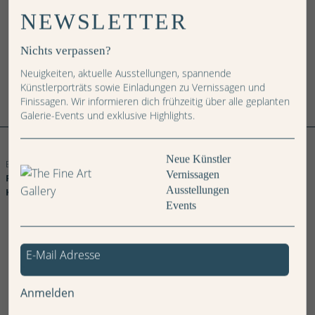
NEWSLETTER
IN DEN WARENKORB
Nichts verpassen?
Neuigkeiten, aktuelle Ausstellungen, spannende
Künstlerporträts sowie Einladungen zu Vernissagen und
Finissagen. Wir informieren dich frühzeitig über alle geplanten
Galerie-Events und exklusive Highlights.
Weitere Bilder
Brücke
im
Neue Künstler
Berg
Birnen
Flugzeug
Ballett
Karussell
Federn
Besteck
Auto
Bus
Meer
Meer
Wüste
Wüste
Waldgänger
Landschaft
Orange
Himmel
Strasse
Winterlandschaft
Felsen
Vernissagen
Foto
Foto
Foto
Foto
Foto
Foto
Foto
Foto
Foto
Foto
Foto
Foto
Foto
Foto
Foto
Foto
Foto
Foto
Foto
Foto
Ausstellungen
Kollektion
Kollektion
Kollektion
Kollektion
Kollektion
Kollektion
Kollektion
Kollektion
Kollektion
Kollektion
Kollektion
Kollektion
Kollektion
Kollektion
Kollektion
Kollektion
Kollektion
Kollektion
Kollektion
Kollektion
Events
Anmelden