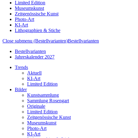
Limited Edition
Museumskunst
Zeitgenössische Kunst
Photo-Art
KI-Art
Lithographien & Stiche
Close submenu (Bestellvarianten)
Bestellvarianten
Bestellvarianten
Jahreskalender 2027
Trends
Aktuell
KI-Art
Limited Edition
Bilder
Kunstsammlung
Sammlung Rosengart
Originale
Limited Edition
Zeitgenössische Kunst
Museumskunst
Photo-Art
KI-Art