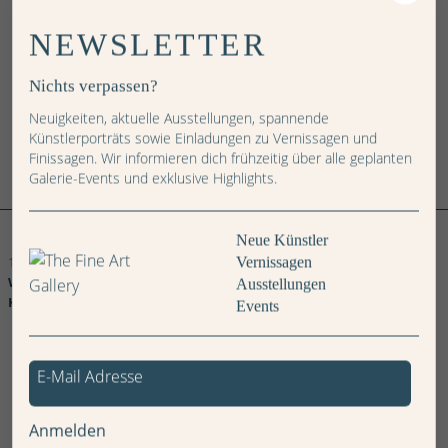
NEWSLETTER
IN DEN WARENKORB
Nichts verpassen?
Neuigkeiten, aktuelle Ausstellungen, spannende
Künstlerporträts sowie Einladungen zu Vernissagen und
Finissagen. Wir informieren dich frühzeitig über alle geplanten
Galerie-Events und exklusive Highlights.
Gelb,
Rot
Composition
Weitere Bilder
und
Gespannt
Eine
No.
Neue Künstler
Blau,
im
musikalische
224,
Ohne
1925
Winkel
Suprematismus
Ouverture
1920
Titel
Vernissagen
Wassily
Wassily
Wassily
Wassily
Wassily
Wassily
Ausstellungen
Kandinsky
Kandinsky
Kandinsky
Kandinsky
Kandinsky
Kandinsky
Events
Anmelden