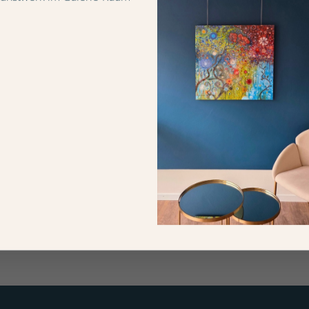
Gespannt im Winkel
Suprematismus
Wassily Kandinsky
Wassily Kandinsky