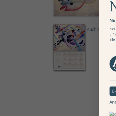
Ni
Neu
Auch als Jahresk
Ein
alle
An