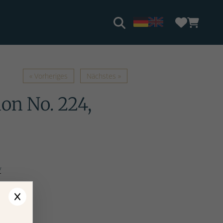
« Vorheriges
Nächstes »
on No. 224,
y
ction
arianten