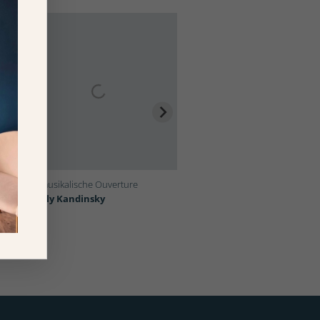
Eine musikalische Ouverture
Ohne Titel
Wassily Kandinsky
Wassily Kandinsky