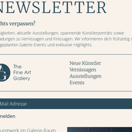
NEWSLETTER
Breite (cm)
chts verpassen?
Höhe (cm)
igkeiten, aktuelle Ausstellungen, spannende Künstlerporträts sowie
alender erhältlich.
ladungen zu Vernissagen und Finissagen. Wir informieren dich frühzeitig 
 geplanten Galerie-Events und exklusive Highlights.
Preis: CHF
Neue Künstler
Vernissagen
Ausstellungen
Events
IN DEN WARENKORB
Weitere Bilder
melden