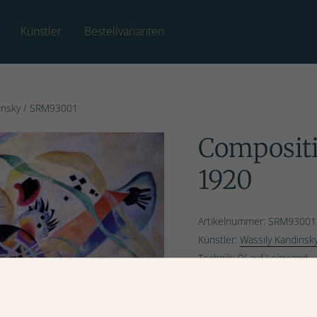
Künstler
Bestellvarianten
insky
/ SRM93001
Compositi
1920
Artikelnummer: SRM93001
Künstler:
Wassily Kandinsk
Technik: Öl auf Leinwand
Copyright: Bridgeman Colle
Bestell- und Aufhängerv