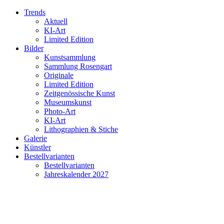
Trends
Aktuell
KI-Art
Limited Edition
Bilder
Kunstsammlung
Sammlung Rosengart
Originale
Limited Edition
Zeitgenössische Kunst
Museumskunst
Photo-Art
KI-Art
Lithographien & Stiche
Galerie
Künstler
Bestellvarianten
Bestellvarianten
Jahreskalender 2027