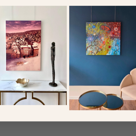
Weitere Bilder
In a Cafe, or Absinthe, c.1875-76 (oil
The Road to Louveciennes, 1872 (oi
on canvas)
on canvas)
Bridgeman
Bridgeman