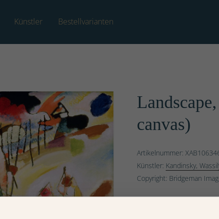
Künstler
Bestellvarianten
Landscape, 
canvas)
Artikelnummer: XAB10634
Künstler:
Kandinsky, Wassi
Copyright: Bridgeman Ima
Bestell- und Aufhängerv