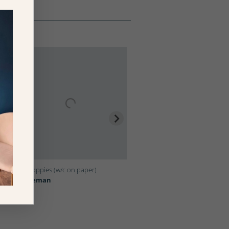
l
Inky Poppies (w/c on paper)
Syracuse, 1954 (oil on canvas)
Bridgeman
Bridgeman