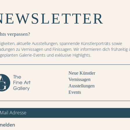
Breite (cm)
NEWSLETTER
Höhe (cm)
hts verpassen?
igkeiten, aktuelle Ausstellungen, spannende Künstlerporträts sowie
ladungen zu Vernissagen und Finissagen. Wir informieren dich frühzeitig 
Preis: CHF
 geplanten Galerie-Events und exklusive Highlights.
alender erhältlich.
Neue Künstler
IN DEN WARENKORB
Vernissagen
Ausstellungen
Events
melden