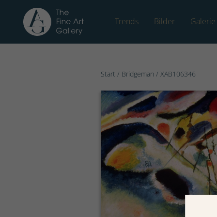
Trends
Bilder
Galerie
Start
/
Bridgeman
/ XAB106346