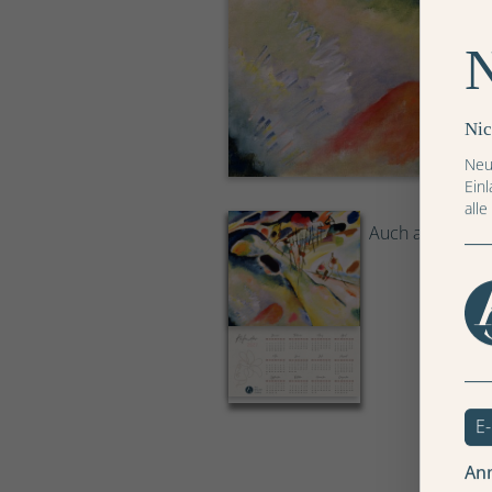
Nic
Neu
Ein
alle
Auch als Jahresk
An