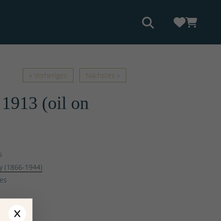
« Vorheriges
Nächstes »
1913 (oil on
6
ly (1866-1944)
ges
arianten