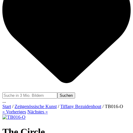
Suchen
...
Start
/
Zeitgenössische Kunst
/
Tiffany Bezuidenhout
/ TB016-O
« Vorheriges
Nächstes »
The Circle