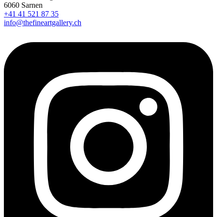
6060 Sarnen
+41 41 521 87 35
info@thefineartgallery.ch