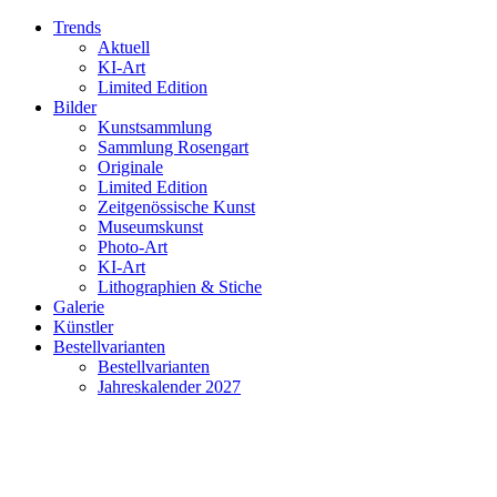
Trends
Aktuell
KI-Art
Limited Edition
Bilder
Kunstsammlung
Sammlung Rosengart
Originale
Limited Edition
Zeitgenössische Kunst
Museumskunst
Photo-Art
KI-Art
Lithographien & Stiche
Galerie
Künstler
Bestellvarianten
Bestellvarianten
Jahreskalender 2027