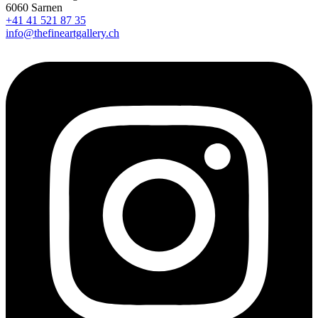
6060 Sarnen
+41 41 521 87 35
info@thefineartgallery.ch