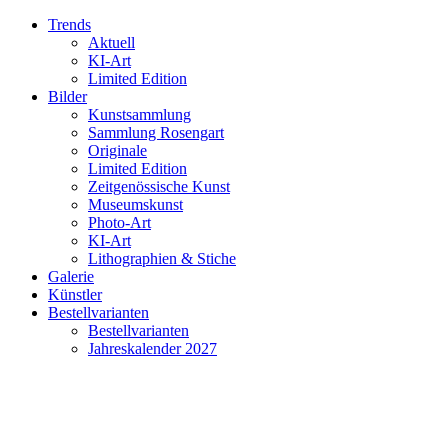
Trends
Aktuell
KI-Art
Limited Edition
Bilder
Kunstsammlung
Sammlung Rosengart
Originale
Limited Edition
Zeitgenössische Kunst
Museumskunst
Photo-Art
KI-Art
Lithographien & Stiche
Galerie
Künstler
Bestellvarianten
Bestellvarianten
Jahreskalender 2027