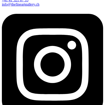
+41 41 521 87 35
info@thefineartgallery.ch