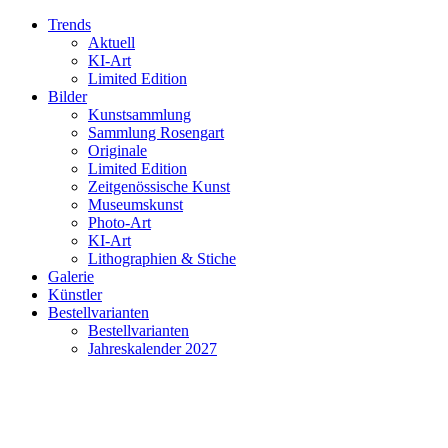
Trends
Aktuell
KI-Art
Limited Edition
Bilder
Kunstsammlung
Sammlung Rosengart
Originale
Limited Edition
Zeitgenössische Kunst
Museumskunst
Photo-Art
KI-Art
Lithographien & Stiche
Galerie
Künstler
Bestellvarianten
Bestellvarianten
Jahreskalender 2027