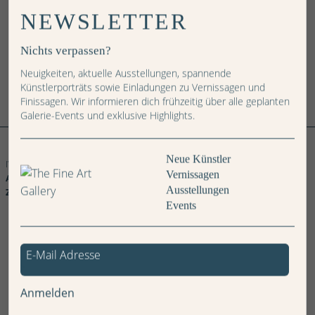
NEWSLETTER
IN DEN WARENKORB
Nichts verpassen?
Neuigkeiten, aktuelle Ausstellungen, spannende
Künstlerporträts sowie Einladungen zu Vernissagen und
Finissagen. Wir informieren dich frühzeitig über alle geplanten
Galerie-Events und exklusive Highlights.
Weitere Bilder
Serie
Serie
Serie
Serie
Serie
Serie
Serie
Serie
Serie
Serie
Serie
Serie
Serie
Serie
Serie
Neue Künstler
IV
IV
IV
IV
III
III
III
II
II
II
II
I
I
I
I
Vernissagen
Astrid
Astrid
Astrid
Astrid
Astrid
Astrid
Astrid
Astrid
Astrid
Astrid
Astrid
Astrid
Astrid
Astrid
Astrid
Ausstellungen
Zimmermann
Zimmermann
Zimmermann
Zimmermann
Zimmermann
Zimmermann
Zimmermann
Zimmermann
Zimmermann
Zimmermann
Zimmermann
Zimmermann
Zimmermann
Zimmermann
Zimmermann
Events
Anmelden