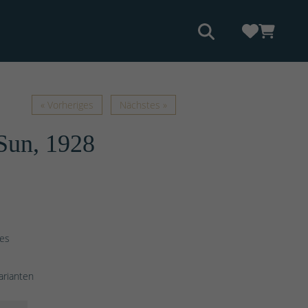
« Vorheriges
Nächstes »
 Sun, 1928
ges
arianten