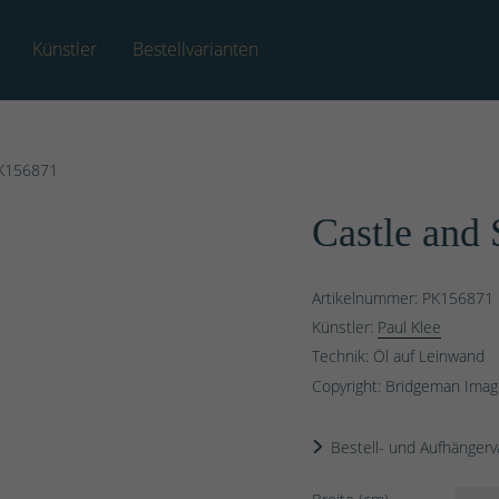
Künstler
Bestellvarianten
K156871
Castle and
Artikelnummer: PK156871
Künstler:
Paul Klee
Technik: Öl auf Leinwand
Copyright: Bridgeman Ima
Bestell- und Aufhängerv