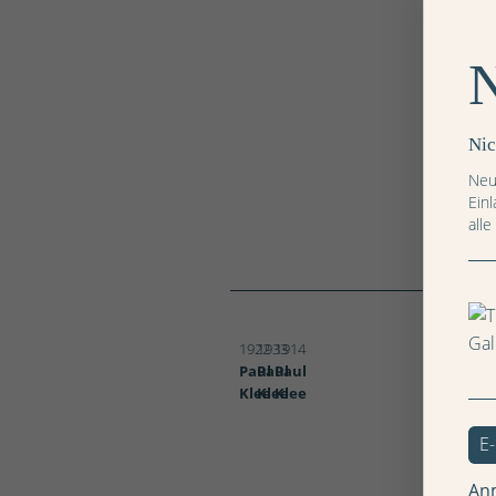
Nic
Neu
Ein
alle
Fire,
Strassenkaffee
Full
in
Senecio,
Moon,
Tunis,
1922
1933
1914
Paul
Paul
Paul
Klee
Klee
Klee
An