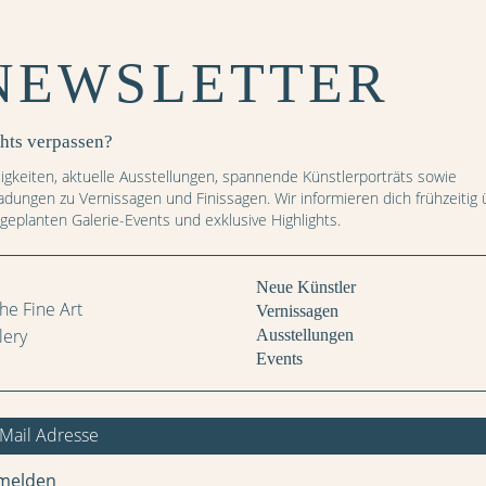
NEWSLETTER
Preis: CHF
hts verpassen?
IN DEN WARENKORB
igkeiten, aktuelle Ausstellungen, spannende Künstlerporträts sowie
ladungen zu Vernissagen und Finissagen. Wir informieren dich frühzeitig 
 geplanten Galerie-Events und exklusive Highlights.
Weitere Bilder
Neue Künstler
Vernissagen
Ausstellungen
Events
melden