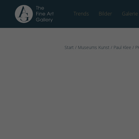
Trends
Bilder
Galerie
Start
/
Museums Kunst
/
Paul Klee
/ P