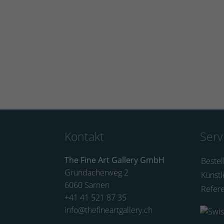
Kontakt
Serv
The Fine Art Gallery GmbH
Bestel
Grundacherweg 2
Künstl
6060 Sarnen
Refer
+41 41 521 87 35
info@thefineartgallery.ch