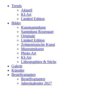
Trends
Aktuell
KI-Art
Limited Edition
Bilder
Kunstsammlung
Sammlung Rosengart
Originale
Limited Edition
Zeitgenössische Kunst
Museumskunst
Photo-Art
KI-Art
Lithographien & Stiche
Galerie
Künstler
Bestellvarianten
Bestellvarianten
Jahreskalender 2027