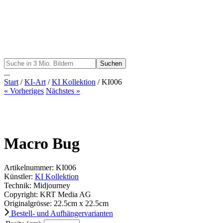
Suchen
...
Start
/
KI-Art
/
KI Kollektion
/ KI006
« Vorheriges
Nächstes »
Macro Bug
Artikelnummer: KI006
Künstler:
KI Kollektion
Technik: Midjourney
Copyright: KRT Media AG
Originalgrösse:
22.5
cm x
22.5
cm
Bestell- und Aufhängervarianten