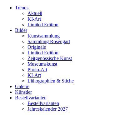
Trends
Aktuell
KI-Art
Limited Edition
Bilder
Kunstsammlung
Sammlung Rosengart
Originale
Limited Edition
Zeitgenössische Kunst
Museumskunst
Photo-Art
KI-Art
Lithographien & Stiche
Galerie
Künstler
Bestellvarianten
Bestellvarianten
Jahreskalender 2027