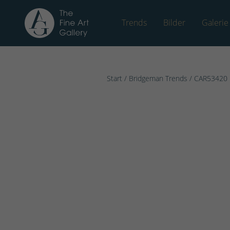
Trends
Bilder
Galerie
Start
/
Bridgeman Trends
/ CAR53420