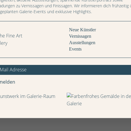
an
eman
dgeman
ridgeman
Bridgeman
Bridgeman
Bridgeman
Bridgeman
Bridgeman
ladungen zu Vernissagen und Finissagen. Wir informieren dich frühzeitig 
s
nds
rends
Trends
Trends
Trends
Trends
Trends
 geplanten Galerie-Events und exklusive Highlights.
Neue Künstler
Vernissagen
Ausstellungen
Events
melden