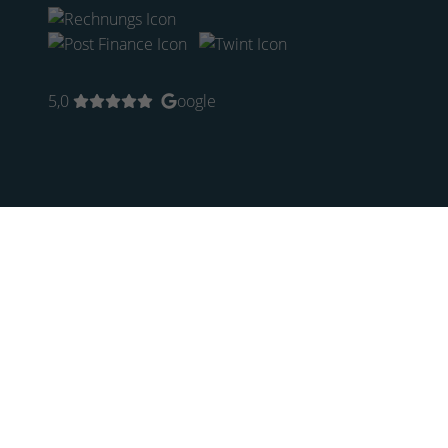
5,0
oogle