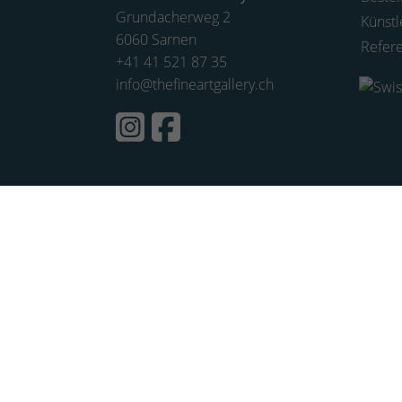
Grundacherweg 2
Künstl
6060 Sarnen
Refer
+41 41 521 87 35
info@thefineartgallery.ch
Startseite
Künstler
Trends
Aktuell
KI-Art
Limited Edition
Bilder
Kunstsammlung
Sammlung Rosengart
Originale