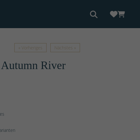
« Vorheriges
Nächstes »
: Autumn River
ges
arianten