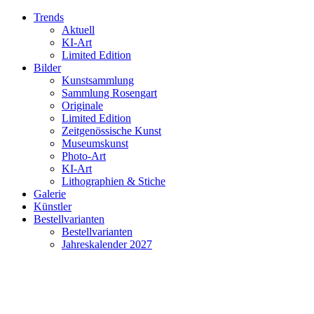
Trends
Aktuell
KI-Art
Limited Edition
Bilder
Kunstsammlung
Sammlung Rosengart
Originale
Limited Edition
Zeitgenössische Kunst
Museumskunst
Photo-Art
KI-Art
Lithographien & Stiche
Galerie
Künstler
Bestellvarianten
Bestellvarianten
Jahreskalender 2027