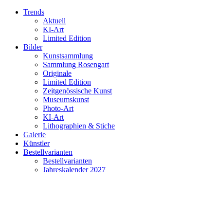
Trends
Aktuell
KI-Art
Limited Edition
Bilder
Kunstsammlung
Sammlung Rosengart
Originale
Limited Edition
Zeitgenössische Kunst
Museumskunst
Photo-Art
KI-Art
Lithographien & Stiche
Galerie
Künstler
Bestellvarianten
Bestellvarianten
Jahreskalender 2027