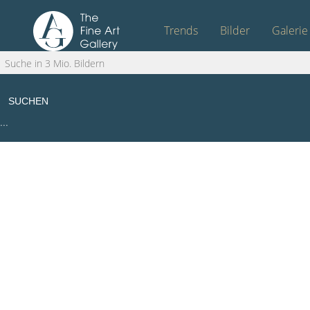
Trends
Bilder
Galerie
SUCHEN
Start
/
Bridgeman Trends
/ KAS27730
...