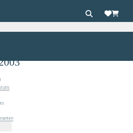
« Vorheriges
Nächstes »
Preis wird
berechnet
2003
0
stutis
ges
rianten