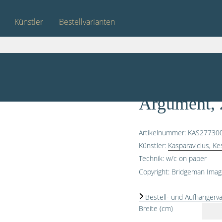
Künstler
Bestellvarianten
0
Argument, 
Artikelnummer: KAS27730
Künstler:
Kasparavicius, Ke
Technik: w/c on paper
Copyright: Bridgeman Ima
Bestell- und Aufhängerva
Breite (cm)