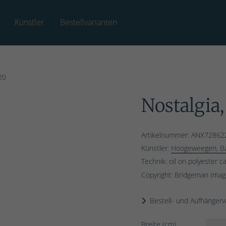
Künstler
Bestellvarianten
20
Nostalgia,
Artikelnummer: ANX72862
Künstler:
Hoogeweegen, Ba
Technik: oil on polyester c
Copyright: Bridgeman Ima
Bestell- und Aufhängerv
Breite (cm)