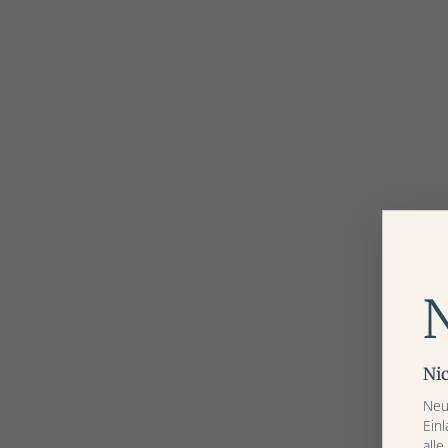
Ni
Neu
Ein
alle