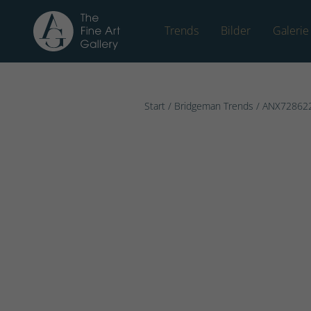
Trends
Bilder
Galerie
Start
/
Bridgeman Trends
/ ANX72862