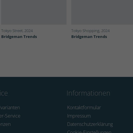
Tokyo Street, 2024
Tokyo Shopping, 2024
Bridgeman Trends
Bridgeman Trends
ice
Informationen
lvarianten
Kontaktformular
er-Service
Impressum
enzen
Datenschutzerklärung
Cookie-Einstellungen