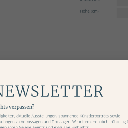
Höhe (cm)
NEWSLETTER
chts verpassen?
igkeiten, aktuelle Ausstellungen, spannende Künstlerporträts sowie
ladungen zu Vernissagen und Finissagen. Wir informieren dich frühzeitig 
 geplanten Galerie-Events und exklusive Highlights.