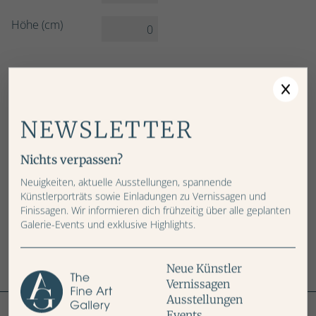
Höhe (cm)
NEWSLETTER
Preis: CHF
Nichts verpassen?
Neuigkeiten, aktuelle Ausstellungen, spannende
Künstlerporträts sowie Einladungen zu Vernissagen und
IN DEN WARENKORB
Finissagen. Wir informieren dich frühzeitig über alle geplanten
Galerie-Events und exklusive Highlights.
Neue Künstler
Vernissagen
Weitere Bilder
Ausstellungen
Events