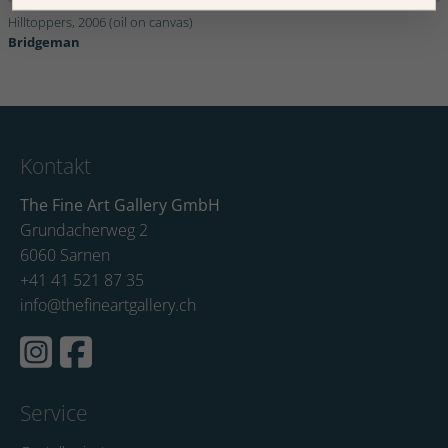
Hilltoppers, 2006 (oil on canvas)
Bridgeman
Kontakt
The Fine Art Gallery GmbH
Grundacherweg 2
6060 Sarnen
+41 41 521 87 35
info@thefineartgallery.ch
Service