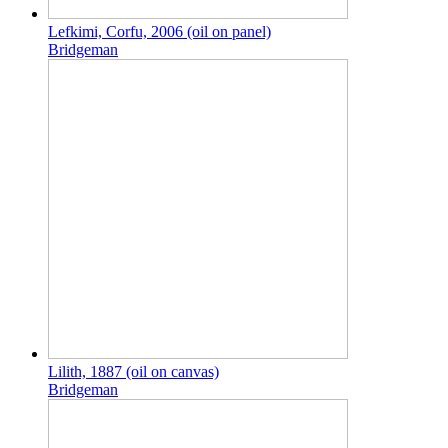
Lefkimi, Corfu, 2006 (oil on panel)
Bridgeman
Lilith, 1887 (oil on canvas)
Bridgeman