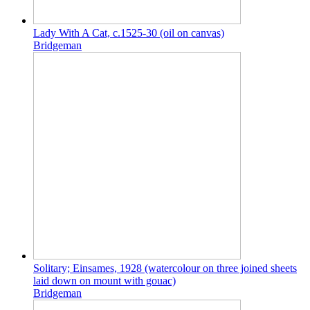
Lady With A Cat, c.1525-30 (oil on canvas)
Bridgeman
Solitary; Einsames, 1928 (watercolour on three joined sheets
laid down on mount with gouac)
Bridgeman