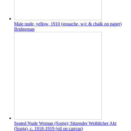
Male nude, yellow, 1910 (gouache, w/c & chalk on paper)
Bridgeman
Seated Nude Woman (Sonja); Sitzender Weiblicher Akt
(Sonja), c. 1918-1919 (oil on canvas)