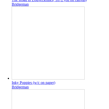
Bridgeman
Inky Poppies (w/c on paper)
Bridgeman