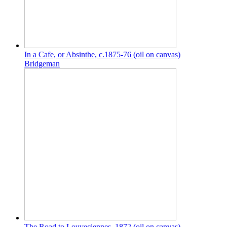
In a Cafe, or Absinthe, c.1875-76 (oil on canvas)
Bridgeman
The Road to Louveciennes, 1872 (oil on canvas)