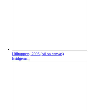
Hilltoppers, 2006 (oil on canvas)
Bridgeman