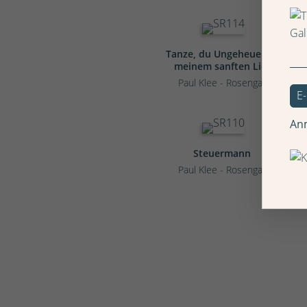
Tanze, du Ungeheuer, zu
meinem sanften Lied
Paul Klee - Rosengart
An
Steuermann
Paul Klee - Rosengart