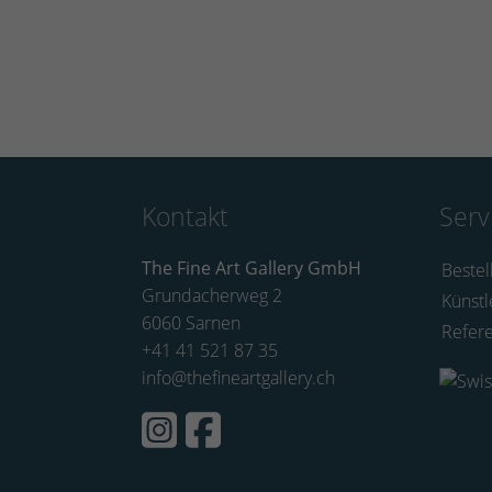
Kontakt
Serv
The Fine Art Gallery GmbH
Bestel
Grundacherweg 2
Künstl
6060 Sarnen
Refer
+41 41 521 87 35
info@thefineartgallery.ch