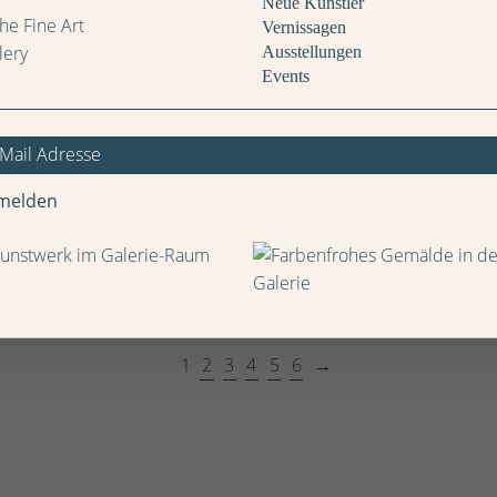
Neue Künstler
Vernissagen
Ausstellungen
Events
Die biblische Schlange kurz
Die Hexe mit dem
nach dem Fluch
Kamm 1922,83
Paul Klee - Rosengart
Paul Klee - Rosengart
melden
Häuserdamm
Paul Klee - Rosengart
1
2
3
4
5
6
→