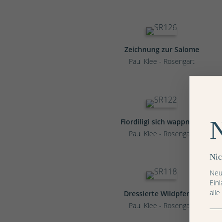
Zeichnung zur Salome
Paul Klee - Rosengart
Fiordiligi sich wappnend
Paul Klee - Rosengart
Nic
Neu
Ein
alle
Dressierte Wildpferde
Paul Klee - Rosengart