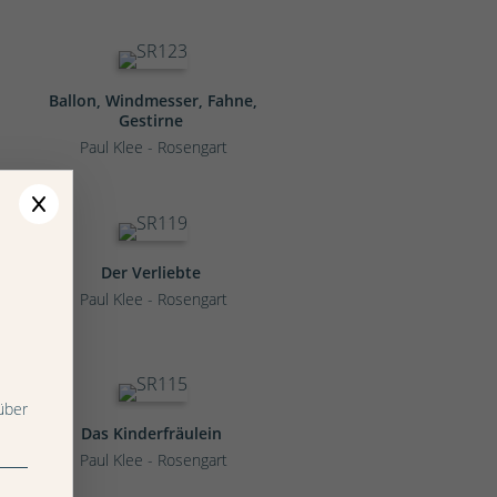
Ballon, Windmesser, Fahne,
Gestirne
Paul Klee - Rosengart
Der Verliebte
Paul Klee - Rosengart
über
Das Kinderfräulein
Paul Klee - Rosengart