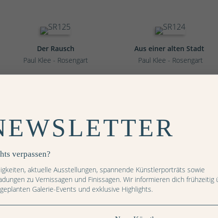
Der Rausch
Aus einer alten Stadt
Paul Klee - Rosengart
Paul Klee - Rosengart
Seltsam fruchtbar 1925,203
NEWSLETTER
Kunstblumenstilleben
(u 3)
Paul Klee - Rosengart
Paul Klee - Rosengart
hts verpassen?
igkeiten, aktuelle Ausstellungen, spannende Künstlerporträts sowie
ladungen zu Vernissagen und Finissagen. Wir informieren dich frühzeitig 
Bühnenbild
 geplanten Galerie-Events und exklusive Highlights.
Das Bäumchen
»Tempeleingang«
Paul Klee - Rosengart
Paul Klee - Rosengart