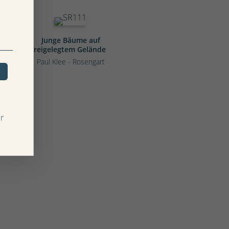
Junge Bäume auf
freigelegtem Gelände
Paul Klee - Rosengart