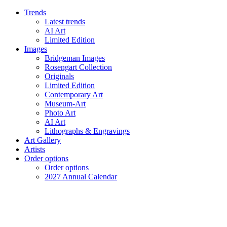
Trends
Latest trends
AI Art
Limited Edition
Images
Bridgeman Images
Rosengart Collection
Originals
Limited Edition
Contemporary Art
Museum-Art
Photo Art
AI Art
Lithographs & Engravings
Art Gallery
Artists
Order options
Order options
2027 Annual Calendar