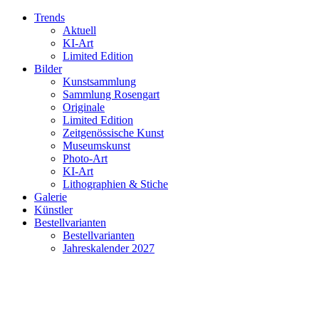
Trends
Aktuell
KI-Art
Limited Edition
Bilder
Kunstsammlung
Sammlung Rosengart
Originale
Limited Edition
Zeitgenössische Kunst
Museumskunst
Photo-Art
KI-Art
Lithographien & Stiche
Galerie
Künstler
Bestellvarianten
Bestellvarianten
Jahreskalender 2027